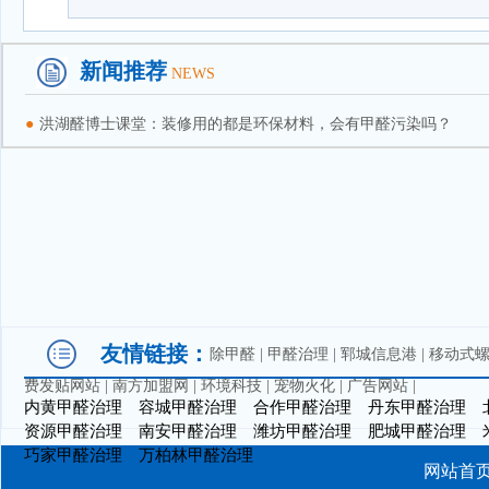
新闻推荐
NEWS
●
洪湖醛博士课堂：装修用的都是环保材料，会有甲醛污染吗？
友情链接：
除甲醛
|
甲醛治理
|
郓城信息港
|
移动式
费发贴网站
|
南方加盟网
|
环境科技
|
宠物火化
|
广告网站
|
内黄甲醛治理
容城甲醛治理
合作甲醛治理
丹东甲醛治理
资源甲醛治理
南安甲醛治理
潍坊甲醛治理
肥城甲醛治理
巧家甲醛治理
万柏林甲醛治理
网站首