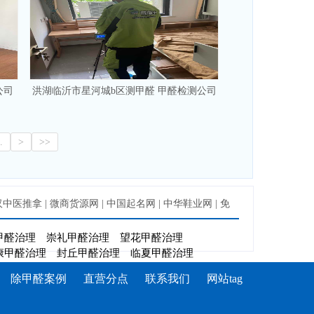
公司
洪湖临沂市星河城b区测甲醛 甲醛检测公司
.
>
>>
汉中医推拿
|
微商货源网
|
中国起名网
|
中华鞋业网
|
免
甲醛治理
崇礼甲醛治理
望花甲醛治理
康甲醛治理
封丘甲醛治理
临夏甲醛治理
除甲醛案例
直营分点
联系我们
网站tag