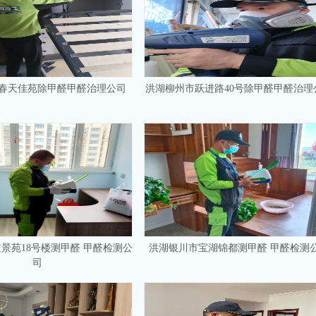
春天佳苑除甲醛甲醛治理公司
洪湖柳州市跃进路40号除甲醛甲醛治理
景苑18号楼测甲醛 甲醛检测公
洪湖银川市宝湖锦都测甲醛 甲醛检测
司