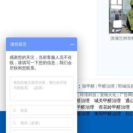
洪湖兰州市
请您留言
感谢您的关注，当前客服人员不在
线，请填写一下您的信息，我们会
尽快和您联系。
友情链接：
除甲醛
|
甲醛治理
|
郓城信
费发贴网站
|
南方加盟网
|
环境科技
|
宠物火化
|
广告网
万荣甲醛治理
罗江甲醛治理
城关甲醛治理
通
葫芦岛甲醛治理
游仙甲醛治理
杏花岭甲醛治理
太白甲醛治理
安阳甲醛治理
衡阳甲醛治理
兴