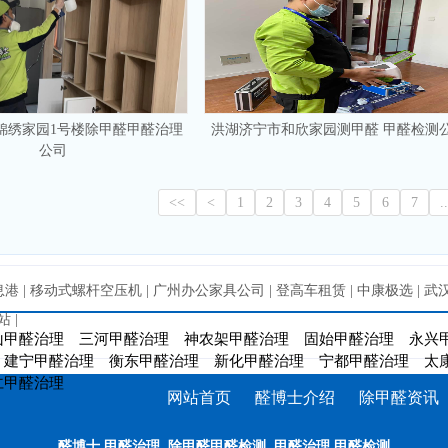
锦绣家园1号楼除甲醛甲醛治理
洪湖济宁市和欣家园测甲醛 甲醛检测
公司
<<
<
1
2
3
4
5
6
7
..
息港
|
移动式螺杆空压机
|
广州办公家具公司
|
登高车租赁
|
中康极选
|
武
站
|
山甲醛治理
三河甲醛治理
神农架甲醛治理
固始甲醛治理
永兴
建宁甲醛治理
衡东甲醛治理
新化甲醛治理
宁都甲醛治理
太
仁甲醛治理
网站首页
醛博士介绍
除甲醛资讯
醛博士
,
甲醛治理
,
除甲醛甲醛检测
,
甲醛治理
,
甲醛检测