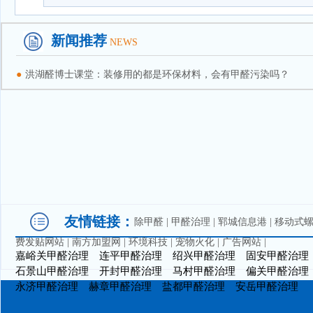
新闻推荐
NEWS
●
洪湖醛博士课堂：装修用的都是环保材料，会有甲醛污染吗？
友情链接：
除甲醛
|
甲醛治理
|
郓城信息港
|
移动式
费发贴网站
|
南方加盟网
|
环境科技
|
宠物火化
|
广告网站
|
嘉峪关甲醛治理
连平甲醛治理
绍兴甲醛治理
固安甲醛治理
石景山甲醛治理
开封甲醛治理
马村甲醛治理
偏关甲醛治理
永济甲醛治理
赫章甲醛治理
盐都甲醛治理
安岳甲醛治理