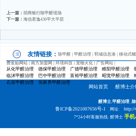
上一篇：
招商银行除甲醛现场
下一篇：
海信君逸430平大平层
友情链接：
除甲醛
|
甲醛治理
|
郓城信息港
|
移动式螺
费发贴网站
|
南方加盟网
|
环境科技
|
宠物火化
|
广告网站
|
从化甲醛治理
德保甲醛治理
广德甲醛治理
睢阳甲醛治理
临沭甲醛治理
巴中甲醛治理
富裕甲醛治理
昭觉甲醛治理
石首甲醛治理
张家界甲醛治理
网站首页
醛博士介
醛博士
,
甲醛治理
,
除
鲁ICP备2021007656号-1
http:
网址:
手机4
7*24小时客服热线: 醛博士