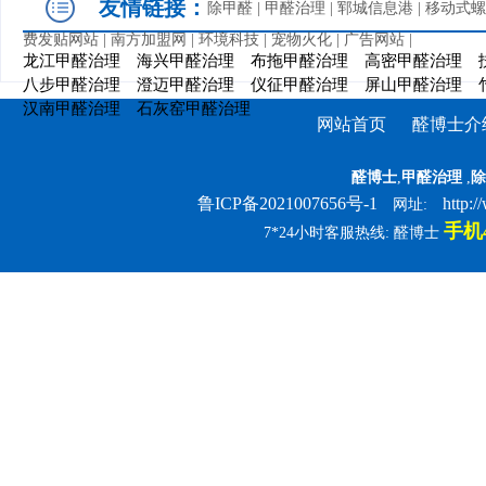
友情链接：
除甲醛
|
甲醛治理
|
郓城信息港
|
移动式螺
费发贴网站
|
南方加盟网
|
环境科技
|
宠物火化
|
广告网站
|
龙江甲醛治理
海兴甲醛治理
布拖甲醛治理
高密甲醛治理
八步甲醛治理
澄迈甲醛治理
仪征甲醛治理
屏山甲醛治理
汉南甲醛治理
石灰窑甲醛治理
网站首页
醛博士介
醛博士
,
甲醛治理
,
除
鲁ICP备2021007656号-1
http:
网址:
手机4
7*24小时客服热线: 醛博士