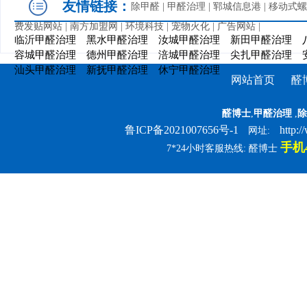
友情链接：
除甲醛
|
甲醛治理
|
郓城信息港
|
移动式螺
费发贴网站
|
南方加盟网
|
环境科技
|
宠物火化
|
广告网站
|
临沂甲醛治理
黑水甲醛治理
汝城甲醛治理
新田甲醛治理
容城甲醛治理
德州甲醛治理
涪城甲醛治理
尖扎甲醛治理
汕头甲醛治理
新抚甲醛治理
休宁甲醛治理
网站首页
醛
醛博士
,
甲醛治理
,
除
鲁ICP备2021007656号-1
http:
网址:
手机4
7*24小时客服热线: 醛博士